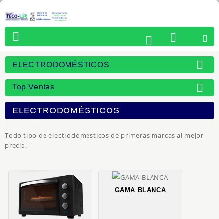





ELECTRODOMÉSTICOS

Top Ventas
ELECTRODOMÉSTICOS
Todo tipo de electrodomésticos de primeras marcas al mejor
precio.
GAMA BLANCA