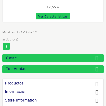
12,55 €
Ver Características
Mostrando 1-12 de 12
artículo(s)
1

Cetac

Top Ventas
Productos

Información


Store Information